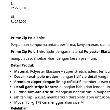
L
Rp 275,000
XL
Rp 275,000
Prime Zip Polo Shirt
Perpaduan sempurna antara performa, kenyamanan, dan g
Prime Zip Polo Shirt
 hadir dengan material 
Polyester Elast
maupun casual sehari-hari dengan kesan premium.
Detail Produk
Material
: Polyester Elastane – super stretch, adem, lembu
Desain kerah polo modern
 dengan 
half-zip detail
 yang m
Premium zipper dengan lining reflektif
, memberi aksen 
Detail garis stripe kontras
 di bagian bahu dan lengan unt
Cutting 
slim-athletic fit
: mengikuti bentuk tubuh tanpa ter
Jahitan rapi & kuat, memberikan durability lebih untuk 
Model 75 kg 178 cm menggunakan size M
Kelebihan